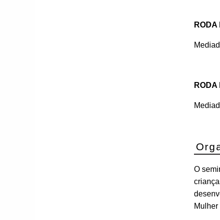
RODA 
Mediado
RODA 
Mediado
Org
O semin
criança
desenvo
Mulher