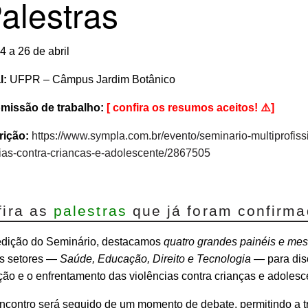
alestras
4 a 26 de abril
l:
UFPR – Câmpus Jardim Botânico
missão de trabalho:
[ confira os resumos aceitos! ⚠️]
rição:
https://www.sympla.com.br/evento/seminario-multiprofis
ias-contra-criancas-e-adolescente/2867505
fira as
palestras
que já foram confirm
edição do Seminário, destacamos
quatro grandes painéis e me
os setores —
Saúde, Educação, Direito e Tecnologia
— para disc
ão e o enfrentamento das violências contra crianças e adolesc
contro será seguido de um momento de debate, permitindo a tr