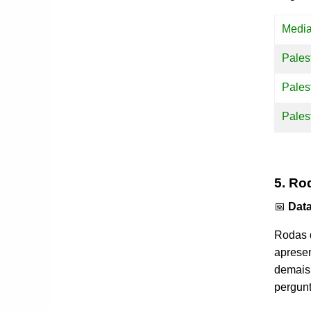
Medi
Pales
Pales
Pales
5. Ro
📅
Data
Rodas d
apresen
demais
pergun