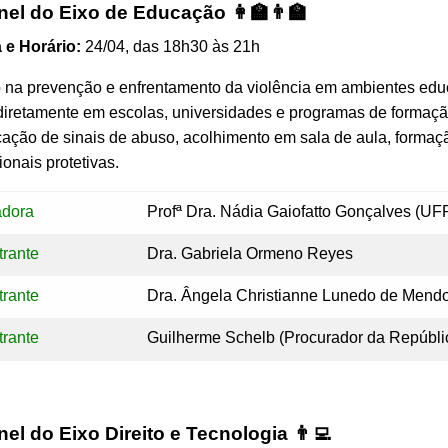
inel do Eixo de Educação 👩‍🏫👨‍🏫
 e Horário:
24/04, das 18h30 às 21h
na prevenção e enfrentamento da violência em ambientes educa
iretamente em escolas, universidades e programas de formação
icação de sinais de abuso, acolhimento em sala de aula, forma
onais protetivas.
adora
Profª Dra. Nádia Gaiofatto Gonçalves (UF
trante
Dra. Gabriela Ormeno Reyes
trante
Dra. Ângela Christianne Lunedo de Mend
trante
Guilherme Schelb (Procurador da Repúbli
nel do Eixo Direito e Tecnologia 👨‍💻