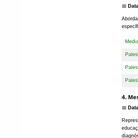
📅
Data
Aborda 
específ
Media
Pales
Pales
Pales
4. Me
📅
Data
Represe
educaçã
diagnós