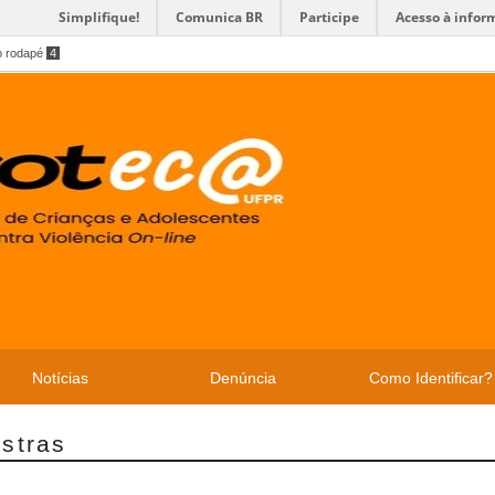
Simplifique!
Comunica BR
Participe
Acesso à infor
o rodapé
4
Notícias
Denúncia
Como Identificar?
stras