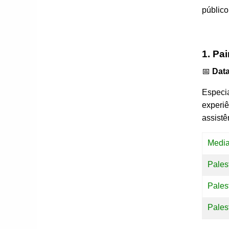
público
1. Pai
📅
Data
Especia
experiê
assistê
Medi
Pales
Pales
Pales