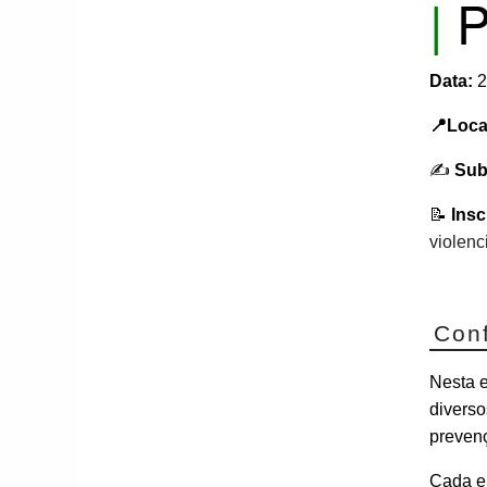
|
P
Data:
2
📍Loca
✍️
Sub
📝
Insc
violenc
Con
Nesta 
divers
prevenç
Cada en