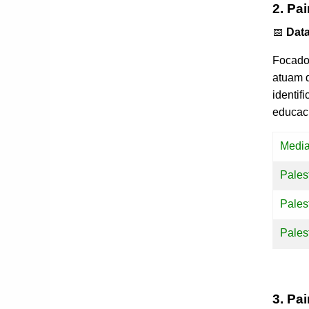
2. Pa
📅
Data
Focado 
atuam d
identif
educaci
Medi
Pales
Pales
Pales
3. Pai