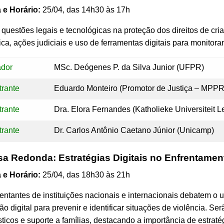
 e Horário:
25/04, das 14h30 às 17h
questões legais e tecnológicas na proteção dos direitos de cri
ica, ações judiciais e uso de ferramentas digitais para monito
dor
MSc. Deógenes P. da Silva Junior (UFPR)
trante
Eduardo Monteiro (Promotor de Justiça – MPPR
trante
Dra. Elora Fernandes (Katholieke Universiteit L
trante
Dr. Carlos Antônio Caetano Júnior (Unicamp)
sa Redonda: Estratégias Digitais no Enfrentamento
 e Horário:
25/04, das 18h30 às 21h
ntantes de instituições nacionais e internacionais debatem o 
o digital para prevenir e identificar situações de violência. 
ticos e suporte a famílias, destacando a importância de estratég